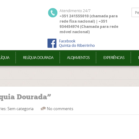
Atendimento 24/7
+351 241555010 (chamada para
rede fixa nacional) | +351
934454974 (Chamada para rede
móvel nacional)
LÍQUIA
RELÍQUIA DOURADA
ALOJAMENTOS
EXPERIÊNCIAS
íquia Dourada”
ies: Sem categoria
No comments