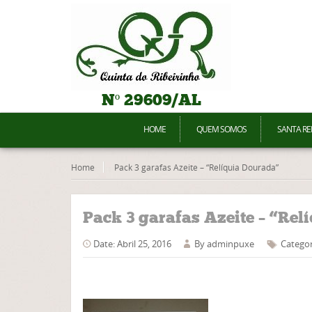
Nº 29609/AL
HOME
QUEM SOMOS
SANTA RE
Home
Pack 3 garafas Azeite – “Relíquia Dourada”
Pack 3 garafas Azeite – “Rel
Date: Abril 25, 2016
By
adminpuxe
Categor